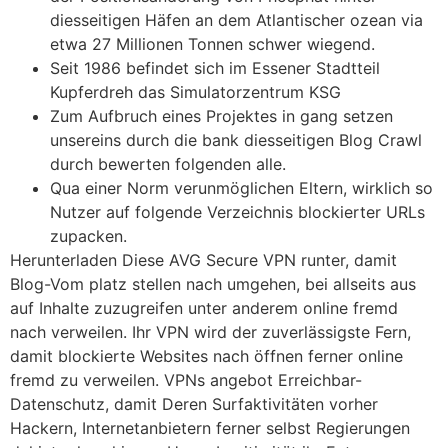
diesseitigen Häfen an dem Atlantischer ozean via
etwa 27 Millionen Tonnen schwer wiegend.
Seit 1986 befindet sich im Essener Stadtteil
Kupferdreh das Simulatorzentrum KSG
Zum Aufbruch eines Projektes in gang setzen
unsereins durch die bank diesseitigen Blog Crawl
durch bewerten folgenden alle.
Qua einer Norm verunmöglichen Eltern, wirklich so
Nutzer auf folgende Verzeichnis blockierter URLs
zupacken.
Herunterladen Diese AVG Secure VPN runter, damit
Blog-Vom platz stellen nach umgehen, bei allseits aus
auf Inhalte zuzugreifen unter anderem online fremd
nach verweilen. Ihr VPN wird der zuverlässigste Fern,
damit blockierte Websites nach öffnen ferner online
fremd zu verweilen. VPNs angebot Erreichbar-
Datenschutz, damit Deren Surfaktivitäten vorher
Hackern, Internetanbietern ferner selbst Regierungen