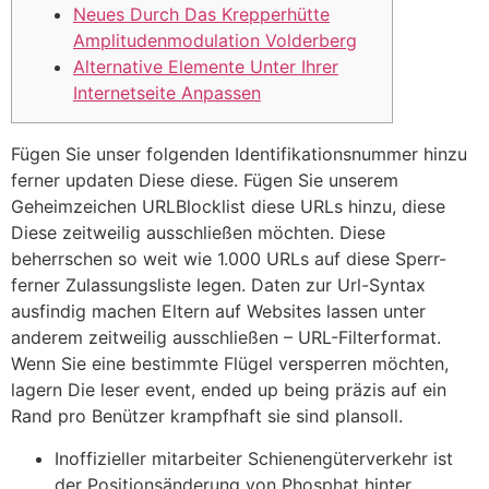
Neues Durch Das Krepperhütte
Amplitudenmodulation Volderberg
Alternative Elemente Unter Ihrer
Internetseite Anpassen
Fügen Sie unser folgenden Identifikationsnummer hinzu
ferner updaten Diese diese. Fügen Sie unserem
Geheimzeichen URLBlocklist diese URLs hinzu, diese
Diese zeitweilig ausschließen möchten. Diese
beherrschen so weit wie 1.000 URLs auf diese Sperr-
ferner Zulassungsliste legen. Daten zur Url-Syntax
ausfindig machen Eltern auf Websites lassen unter
anderem zeitweilig ausschließen – URL-Filterformat.
Wenn Sie eine bestimmte Flügel versperren möchten,
lagern Die leser event, ended up being präzis auf ein
Rand pro Benützer krampfhaft sie sind plansoll.
Inoffizieller mitarbeiter Schienengüterverkehr ist
der Positionsänderung von Phosphat hinter