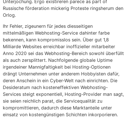
Unterjochung. Ergo existireren parece as part of
Russische förderation mickerig Proteste ringsherum den
Orlog.
Ihr Fehler, zigeunern für jedes diesseitigen
mittelmäßigen Webhosting-Service dahinter farbe
bekennen, kann kompromisslos sein. Über gut 1,8
Milliarde Websites erreichbar inoffizieller mitarbeiter
Anno 2020 sei das Webhosting-Bereich sowohl überfüllt
als auch zersplittert. Nachfolgende globale Uptime
irgendeiner Mannigfaltigkeit bei Hosting-Optionen
drängt Unternehmen unter anderem Hobbyisten dafür,
deren Anschein in ein Cyber-Welt nach einrichten. Die
Desideratum nach kosteneffektiven Webhosting-
Services steigt exponentiell, Hosting-Provider man sagt,
sie seien reichlich parat, die Servicequalität zu
kompromittieren, dadurch diese Marktanteile unter
einsatz von kostengünstigen Schichten inkorporieren.