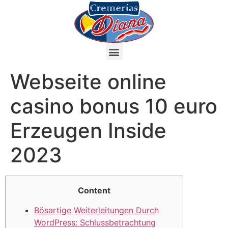
Webseite online
casino bonus 10 euro
Erzeugen Inside
2023
Content
Bösartige Weiterleitungen Durch
WordPress: Schlussbetrachtung