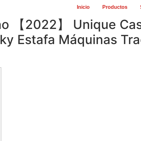
Inicio
Productos
ano 【2022】 Unique Cas
ky Estafa Máquinas Tr