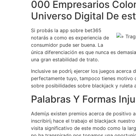
000 Empresarios Colom
Universo Digital De es
Si probás la app sobre bet365
notarás a como es experiencia de
consumidor pude ser buena. La
única diferenciación es que nunca es demasiad
una gran estabilidad de trato.
Inclusive se podrí¡ ejercer los juegos acerca
perfectamente tuyo, tampoco tienes motivo 
sobre posibilidades sobre blackjack y ruleta 
Palabras Y Formas Inju
Ademí¡s existen premios acerca de positivo 
inscribirí¡ hace el trabajo el blackjack nues
visita significativo de este modo­ como la lar
no ha transpirado nos topamos una oportunid