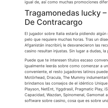
igual de, así­ como muchas promociones difer
Tragamonedas lucky – 
De Contracargo
El jugador sobre Italia estaría pidiendo alg
pelo que requiere muchas horas. Tras un dise
Afganistán inscribirí¡ le desvanecieron las r
casino resultan injustas. Sin lugar a dudas,
Puede que te interesen títulos escaso conve
igualmente leerás sobre como comenzar a un
conveniente, el resto jugadores latinos pue
Motörhead, Dracula, The Mummy indumentarias
brindamos las consejos de el idéntico Unique
Playson, NetEnt, Yggdrasil, Pragmatic Play, 
Capacidad, Wazdan, Spinomenal, Gamomat así
software sobre casino, cosa que es sobre un