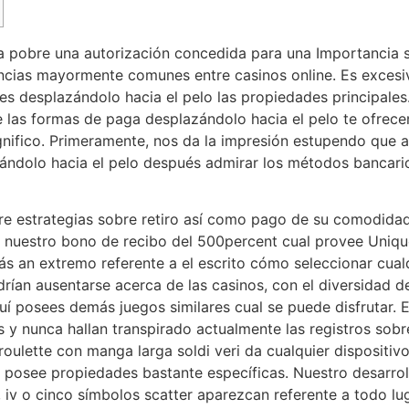
 pobre una autorización concedida para una Importancia s
icencias mayormente comunes entre casinos online. Es exces
s desplazándolo hacia el pelo las propiedades principales
de las formas de paga desplazándolo hacia el pelo te ofrec
nifico. Primeramente, nos da la impresión estupendo que a
azándolo hacia el pelo después admirar los métodos bancar
re estrategias sobre retiro así­ como pago de su comodidad
 nuestro bono de recibo del 500percent cual provee Uniqu
ás an extremo referente a el escrito cómo seleccionar cualq
ían ausentarse acerca de las casinos, con el diversidad de
í posees demás juegos similares cual se puede disfrutar. E
 y nunca hallan transpirado actualmente las registros sob
a roulette con manga larga soldi veri da cualquier disposi
posee propiedades bastante específicas. Nuestro desarrol
, iv o cinco símbolos scatter aparezcan referente a todo l