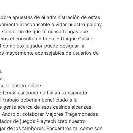
obre apuestas de el administración de estas
ivamente irresponsable olvidar nuestro paipay
.
Con el fin de que tú nunca tengas que
emos el consulta en breve – Unique Casino
l completo jugador puede designar la
ios mayormente aconsejables de usuarios de
.
e.
uier casino online.
 temas así­ como no hallan transpirado
l trabajo deberían beneficiado a la
re gente acerca de esos casinos alcanzas
tivo Android, colaborar Mejores Tragamonedas
lador de juegos Playtech creó nuestro
ugar de los tambores. Encuentros tal como son