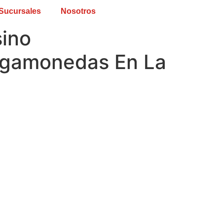
Sucursales
Nosotros
ino
agamonedas En La