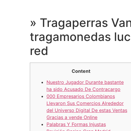
» Tragaperras V
tragamonedas luc
red
Content
Nuestro Jugador Durante bastante
ha sido Acusado De Contracargo
000 Empresarios Colombianos
Llevaron Sus Comercios Alrededor
del Universo Digital De estas Ventas
Gracias a vende Online
Palabras Y Formas Injustas