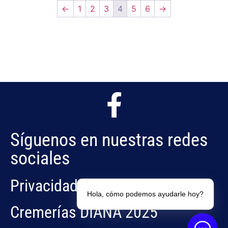
←
1
2
3
4
5
6
→
Síguenos en nuestras redes
sociales
Privacidad
Hola, cómo podemos ayudarle hoy?
Cremerías DIANA 2025