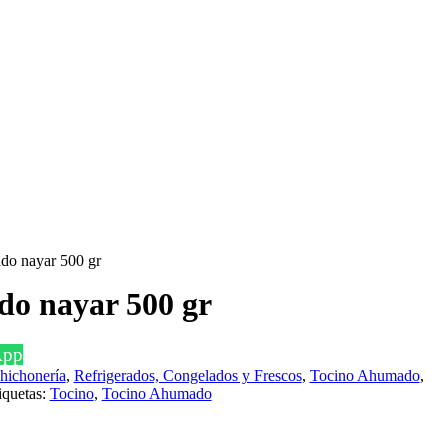
do nayar 500 gr
o nayar 500 gr
App
chichonería
,
Refrigerados, Congelados y Frescos
,
Tocino Ahumado
,
iquetas:
Tocino
,
Tocino Ahumado