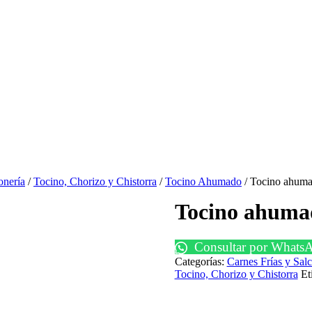
onería
/
Tocino, Chorizo y Chistorra
/
Tocino Ahumado
/ Tocino ahuma
Tocino ahumad
Consultar por Whats
Categorías:
Carnes Frías y Sal
Tocino, Chorizo y Chistorra
Et