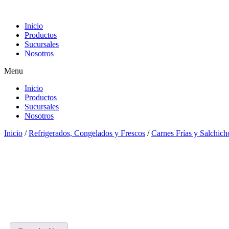
Skip
to
Inicio
content
Productos
Sucursales
Nosotros
Menu
Inicio
Productos
Sucursales
Nosotros
Inicio
/
Refrigerados, Congelados y Frescos
/
Carnes Frías y Salchich