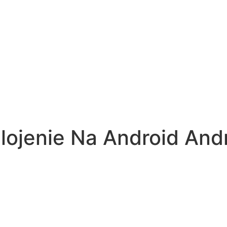
ilojenie Na Android And