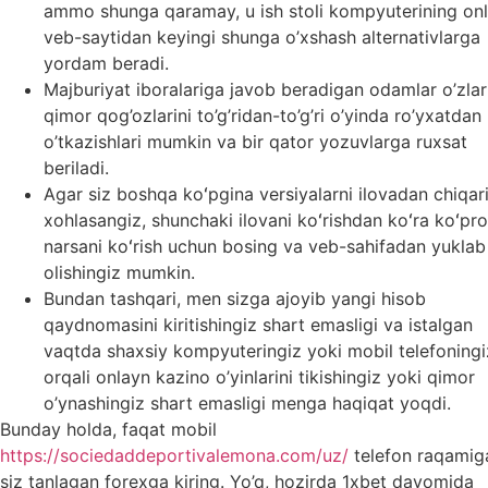
ammo shunga qaramay, u ish stoli kompyuterining on
veb-saytidan keyingi shunga o’xshash alternativlarga
yordam beradi.
Majburiyat iboralariga javob beradigan odamlar o’zlar
qimor qog’ozlarini to’g’ridan-to’g’ri o’yinda ro’yxatdan
o’tkazishlari mumkin va bir qator yozuvlarga ruxsat
beriladi.
Agar siz boshqa koʻpgina versiyalarni ilovadan chiqar
xohlasangiz, shunchaki ilovani koʻrishdan koʻra koʻpr
narsani koʻrish uchun bosing va veb-sahifadan yuklab
olishingiz mumkin.
Bundan tashqari, men sizga ajoyib yangi hisob
qaydnomasini kiritishingiz shart emasligi va istalgan
vaqtda shaxsiy kompyuteringiz yoki mobil telefoningi
orqali onlayn kazino o’yinlarini tikishingiz yoki qimor
o’ynashingiz shart emasligi menga haqiqat yoqdi.
Bunday holda, faqat mobil
https://sociedaddeportivalemona.com/uz/
telefon raqamig
siz tanlagan forexga kiring. Yo’q, hozirda 1xbet davomida