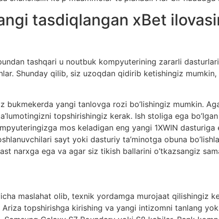
ngi tasdiqlangan xBet ilovasin
 bundan tashqari u noutbuk kompyuterining zararli dasturlari
nlar. Shunday qilib, siz uzoqdan qidirib ketishingiz mumkin,
iz bukmekerda yangi tanlovga rozi bo’lishingiz mumkin. Aga
lumotingizni topshirishingiz kerak. Ish stoliga ega bo’lgan 
li kompyuteringizga mos keladigan eng yangi 1XWIN dasturiga
hlanuvchilari sayt yoki dasturiy ta’minotga obuna bo’lishlar
ast narxga ega va agar siz tikish ballarini o’tkazsangiz sam
yicha maslahat olib, texnik yordamga murojaat qilishingiz k
riza topshirishga kirishing va yangi intizomni tanlang yoki 