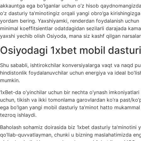
akkauntga ega bo’lganlar uchun o’z hisob qaydnomangizd
o’z dasturiy ta’minotingiz orqali yangi obro’ga kirishingizga
yordam bering. Yaxshiyamki, renderdan foydalanish uchun
minimal koeffitsientlar odatdagidan sezilarli darajada kama
yaxshi yechib olish Osiyoda, mana siz kashf qilgan narsal
Osiyodagi 1xbet mobil dasturin
Shu sababli, ishtirokchilar konversiyalarga vaqt va naqd pul
hindistonlik foydalanuvchilar uchun energiya va ideal bo’li
mumkin.
1xBet-da o’yinchilar uchun bir nechta o’ynash imkoniyatlari 
uchun, tikish va ikki tomonlama garovlardan ko’ra past/ko’pr
ega bo’lgan yangi mobil dasturiy ta’minot hatto mukammal 
tezroq ishlaydi.
Baholash sohamiz doirasida biz 1xbet dasturiy ta’minotini 
qo’llab-quvvatlayman, chunki u bizning maslahatimizda eng te