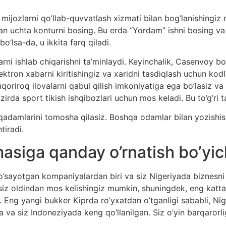
mijozlarni qo’llab-quvvatlash xizmati bilan bog’lanishingiz 
gan uchta konturni bosing. Bu erda “Yordam” ishni bosing va 
o’lsa-da, u ikkita farq qiladi.
larni ishlab chiqarishni ta’minlaydi. Keyinchalik, Casenvoy 
lektron xabarni kiritishingiz va xaridni tasdiqlash uchun ko
qoriroq ilovalarni qabul qilish imkoniyatiga ega bo’lasiz va
rda sport tikish ishqibozlari uchun mos keladi. Bu to’g’ri t
g qadamlarini tomosha qilasiz. Boshqa odamlar bilan yozis
tiradi.
lmasiga qanday o’rnatish bo’yic
 o’sayotgan kompaniyalardan biri va siz Nigeriyada biznesn
siz oldindan mos kelishingiz mumkin, shuningdek, eng kattas
. Eng yangi bukker Kiprda ro’yxatdan o’tganligi sababli, Ni
a va siz Indoneziyada keng qo’llanilgan. Siz o’yin barqarorl