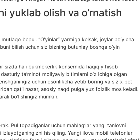
i yuklab olish va o’rnatish
 mutlaqo bepul. “O’yinlar” yarmiga kelsak, joylar bo’yicha
 buni bilish uchun siz bizning butunlay boshqa o’yin
r sizda hali bukmekerlik konsernida haqiqiy hisob
dasturiy ta’minot moliyaviy bitimlarni o’z ichiga olgan
 erishganingiz uchun osonlikcha yetib boring va siz x bet
idan qat’i nazar, asosiy naqd pulga yuz foizlik mos keladi.
arali bo’lishingiz mumkin.
erak. Pul topadiganlar uchun mablag’lar yangi tanlovni
izlayotganingizni his qiling. Yangi ilova mobil telefonlar