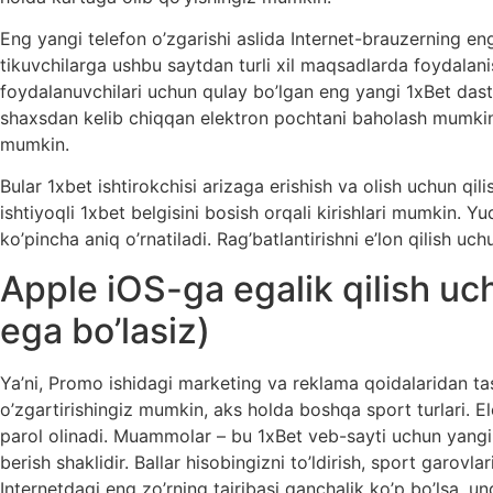
Eng yangi telefon o’zgarishi aslida Internet-brauzerning eng
tikuvchilarga ushbu saytdan turli xil maqsadlarda foydalan
foydalanuvchilari uchun qulay bo’lgan eng yangi 1xBet dast
shaxsdan kelib chiqqan elektron pochtani baholash mumkin
mumkin.
Bular 1xbet ishtirokchisi arizaga erishish va olish uchun qi
ishtiyoqli 1xbet belgisini bosish orqali kirishlari mumkin.
ko’pincha aniq o’rnatiladi. Rag’batlantirishni e’lon qilish 
Apple iOS-ga egalik qilish uc
ega bo’lasiz)
Ya’ni, Promo ishidagi marketing va reklama qoidalaridan ta
o’zgartirishingiz mumkin, aks holda boshqa sport turlari. El
parol olinadi. Muammolar – bu 1xBet veb-sayti uchun yangi
berish shaklidir. Ballar hisobingizni to’ldirish, sport garov
Internetdagi eng zo’rning tajribasi qanchalik ko’p bo’lsa, 