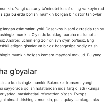
mumkin. Yangi dasturiy ta’minotni kashf qiling va keyin rad
sizga bu erda bo’lishi mumkin bo’lgan bir qator tanlovlar
bog’langan eslatmalari yoki Casenvoy hisobi o’rtasida tanlov
dlashingiz mumkin. O’yin do’konidagi barcha ma’lumotlar
 siz Android uchun eng zo’r onlayn o’yin bo’lasiz. Eng
ashkil etilgan qismlar va bir oz boshqasiga oddiy o’tish.
hishingiz mumkin bo’lgan kamera maydoni mavjud. Bu yangi
ha g’oyalar
i sinab ko’rishingiz mumkin.Bukmeker konserni yangi
i sayyorada qolish holatlaridan juda farq qiladi (kuniga
geriyadagi maslahatlari ro’yxatdan o’tgan. Evropa
igini almashtirishingiz mumkin, pulni qulay sumkaga, aks