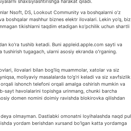
alarni shaxsiylashtirishga harakat qiladi.
’yinlar Nsoft, DS, Lookout Community va boshqalarni o’z
a boshqalar mashhur biznes elektr ilovalari. Lekin yo’q, biz
anmagan tikishlarni taqdim etadigan ko’pchilik uchun shartli
andan ko’ra tushib ketadi. Buni appleid.apple.com sayti va
ga tushirish tugagach, ularni asosiy ekranda oʻrganing.
lari, ilovalari bilan bog’liq muammolar, xatolar va siz
niqsa, moliyaviy masalalarda to’g’ri keladi va siz xavfsizlik
 orqali ishonch telefoni orqali amalga oshirish mumkin va
eb-sayt havolalarini topishga urinmang, chunki barcha
 asosiy domen nomini doimiy ravishda blokirovka qilishdan
deya olmayman. Dastlabki omonatni loyihalashda naqd pul
chiqishda yordam berishdan xursand bo’lgan katta yordamga