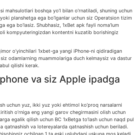
si mahsulotlari boshqa yo’l bilan o’rnatiladi, shuning uchun
 yoki planshetga ega bo’lganlar uchun siz Operatsion tizim
iga ega bo’lasiz. Shubhasiz, 1xBet apk fayli noma’lum
oli kompyuteringizdan kontentni kuzatib borishingiz
qimor o’yinchilari 1xbet-ga yangi iPhone-ni qidiradigan
uchun siz odamlarning muammolariga duch kelmaysiz va dastur
bul qilishi kerak.
(iphone va siz Apple ipadga
h uchun yuz, ikki yuz yoki ehtimol ko’proq narsalarni
kiritish o’rniga eng yangi garov chegirmasini olish uchun
rga egalik qilish uchun BC 1xBetga to’lash uchun naqd pul
arda qatnashish va lotereyalarda qatnashish uchun beriladi.
hisobingiz ochilgan 1 ta eski uslubdagi uskuna mos keladi.