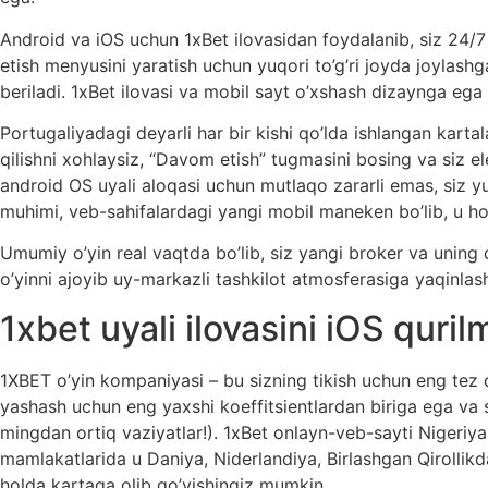
Android va iOS uchun 1xBet ilovasidan foydalanib, siz 24/7 
etish menyusini yaratish uchun yuqori to’g’ri joyda joylash
beriladi. 1xBet ilovasi va mobil sayt o’xshash dizaynga ega b
Portugaliyadagi deyarli har bir kishi qo’lda ishlangan karta
qilishni xohlaysiz, “Davom etish” tugmasini bosing va siz e
android OS uyali aloqasi uchun mutlaqo zararli emas, siz yu
muhimi, veb-sahifalardagi yangi mobil maneken bo’lib, u hozi
Umumiy o’yin real vaqtda bo’lib, siz yangi broker va unin
o’yinni ajoyib uy-markazli tashkilot atmosferasiga yaqinlash
1xbet uyali ilovasini iOS quri
1XBET o’yin kompaniyasi – bu sizning tikish uchun eng tez
yashash uchun eng yaxshi koeffitsientlardan biriga ega va 
mingdan ortiq vaziyatlar!). 1xBet onlayn-veb-sayti Nigeriya
mamlakatlarida u Daniya, Niderlandiya, Birlashgan Qirollikd
holda kartaga olib qo’yishingiz mumkin.