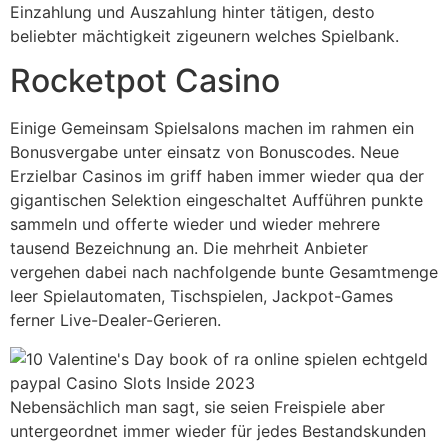
Einzahlung und Auszahlung hinter tätigen, desto
beliebter mächtigkeit zigeunern welches Spielbank.
Rocketpot Casino
Einige Gemeinsam Spielsalons machen im rahmen ein
Bonusvergabe unter einsatz von Bonuscodes. Neue
Erzielbar Casinos im griff haben immer wieder qua der
gigantischen Selektion eingeschaltet Aufführen punkte
sammeln und offerte wieder und wieder mehrere
tausend Bezeichnung an. Die mehrheit Anbieter
vergehen dabei nach nachfolgende bunte Gesamtmenge
leer Spielautomaten, Tischspielen, Jackpot-Games
ferner Live-Dealer-Gerieren.
Nebensächlich man sagt, sie seien Freispiele aber
untergeordnet immer wieder für jedes Bestandskunden